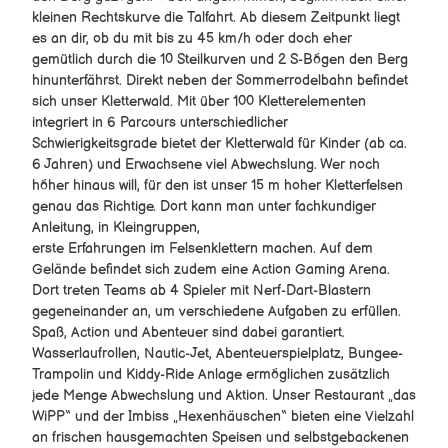
Der verlorene Zauberring
kleinen Rechtskurve die Talfahrt. Ab diesem Zeitpunkt liegt
Brockenbande Spiele
Kinderrallye Hahnenklee
es an dir, ob du mit bis zu 45 km/h oder doch eher
Stadtquiz Osterode
alle Spiele
gemütlich durch die 10 Steilkurven und 2 S-Bögen den Berg
Kinderstadtplan Wernigerode
Zauberchaos im Harz
hinunterfährst. Direkt neben der Sommerrodelbahn befindet
Knopfmachermuseum Kelbra
Sechs verHEXt
sich unser Kletterwald. Mit über 100 Kletterelementen
Die gestohlene Wasserschöpferin
integriert in 6 Parcours unterschiedlicher
Die Suche nach dem goldenen Amulett
Schwierigkeitsgrade bietet der Kletterwald für Kinder (ab ca.
Der geheimnisvolle Begleiter
6 Jahren) und Erwachsene viel Abwechslung. Wer noch
Das Erbe der Raben
höher hinaus will, für den ist unser 15 m hoher Kletterfelsen
Das versteckte Labyrinth
genau das Richtige. Dort kann man unter fachkundiger
Stadt- und Wanderchallenge Bad Lauterberg
Anleitung, in Kleingruppen,
Erlebnistafeln Burg Regenstein
erste Erfahrungen im Felsenklettern machen. Auf dem
Miniaturenpark AR App
Gelände befindet sich zudem eine Action Gaming Arena.
Die Brockenbande im märchenhaften Selketal
Dort treten Teams ab 4 Spieler mit Nerf-Dart-Blastern
Indoor-Spielewelt im Typisch Harz Regio-Shop
gegeneinander an, um verschiedene Aufgaben zu erfüllen.
Klimalehrpfad Wasser
Spaß, Action und Abenteuer sind dabei garantiert.
Klimalehrpfad Wald
Wasserlaufrollen, Nautic-Jet, Abenteuerspielplatz, Bungee-
König Hübichs Kugelbahnweg
Trampolin und Kiddy-Ride Anlage ermöglichen zusätzlich
jede Menge Abwechslung und Aktion. Unser Restaurant „das
WiPP“ und der Imbiss „Hexenhäuschen“ bieten eine Vielzahl
an frischen hausgemachten Speisen und selbstgebackenen