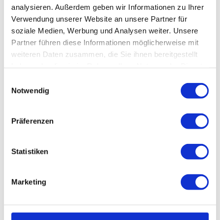
analysieren. Außerdem geben wir Informationen zu Ihrer
Harzer Tourismusverband e.V.
Verwendung unserer Website an unsere Partner für
Organisation
soziale Medien, Werbung und Analysen weiter. Unsere
Partner führen diese Informationen möglicherweise mit
Harzer Tourismusverband e.V.
weiteren Daten zusammen, die Sie ihnen bereitgestellt
haben oder die sie im Rahmen Ihrer Nutzung der Dienste
Lizenz (Stammdaten)
gesammelt haben.
E
Harzer Tourismusverband e.V.
Notwendig
i
n
w
Präferenzen
i
l
l
Statistiken
i
In der Nähe
Auf der Karte anschauen
g
Marketing
u
n
Sehenswertes
g