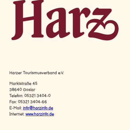
Harz-Logo
Harzer Tourismusverband e.V.
Marktstraße 45
38640 Goslar
Telefon: 05321 3404-0
Fax: 05321 3404-66
E-Mail:
info@harzinfo.de
Internet:
www.harzinfo.de
F
Y
I