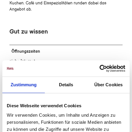
Kuchen. Café und Eisspezialitäten runden dabei das
Angebot ab.
Gut zu wissen
Öffnungszeiten
siehe Internet
Preisinformationen
Zustimmung
Details
Über Cookies
Siehe Internet
Anreise & Parken
Diese Webseite verwendet Cookies
Parkplatz vorhanden
Wir verwenden Cookies, um Inhalte und Anzeigen zu
personalisieren, Funktionen für soziale Medien anbieten
Autor:in
zu können und die Zugriffe auf unsere Website zu