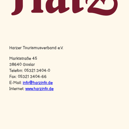
Harz-Logo
Harzer Tourismusverband e.V.
Marktstraße 45
38640 Goslar
Telefon: 05321 3404-0
Fax: 05321 3404-66
E-Mail:
info@harzinfo.de
Internet:
www.harzinfo.de
F
Y
I
a
o
n
c
u
s
e
T
t
b
u
a