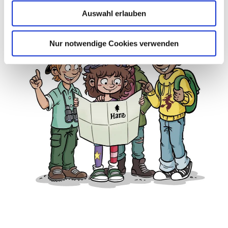
u
Auswahl erlauben
s
w
a
Nur notwendige Cookies verwenden
h
l