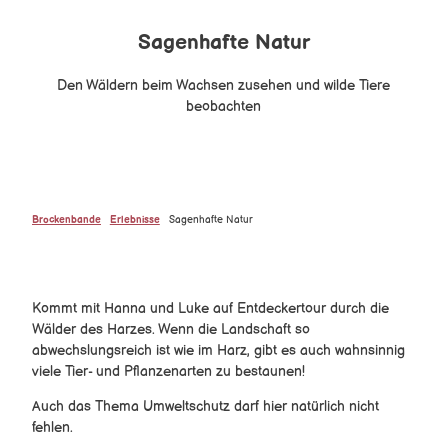
Harzer Sagen
Sagenhafte Natur
Brockenbande vor Ort
Alle Themen
Den Wäldern beim Wachsen zusehen und wilde Tiere
Des Kaisers Krone
beobachten
Entdeckerheft
Körnchens Rätseltour
Der verlorene Zauberring
Brockenbande Spiele
Kinderrallye Hahnenklee
Stadtquiz Osterode
alle Spiele
Kinderstadtplan Wernigerode
Zauberchaos im Harz
Brockenbande
Erlebnisse
Sagenhafte Natur
Knopfmachermuseum Kelbra
Sechs verHEXt
Die gestohlene Wasserschöpferin
Die Suche nach dem goldenen Amulett
Der geheimnisvolle Begleiter
Kommt mit Hanna und Luke auf Entdeckertour durch die
Das Erbe der Raben
Wälder des Harzes. Wenn die Landschaft so
Das versteckte Labyrinth
abwechslungsreich ist wie im Harz, gibt es auch wahnsinnig
Stadt- und Wanderchallenge Bad Lauterberg
viele Tier- und Pflanzenarten zu bestaunen!
Erlebnistafeln Burg Regenstein
Miniaturenpark AR App
Auch das Thema Umweltschutz darf hier natürlich nicht
Die Brockenbande im märchenhaften Selketal
fehlen.
Indoor-Spielewelt im Typisch Harz Regio-Shop