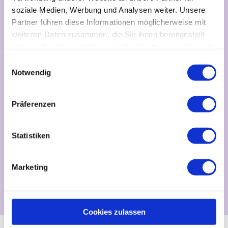
soziale Medien, Werbung und Analysen weiter. Unsere
Partner führen diese Informationen möglicherweise mit
weiteren Daten zusammen, die Sie ihnen bereitgestellt
haben oder die sie im Rahmen Ihrer Nutzung der Dienste
gesammelt haben.
E
Notwendig
i
n
w
Präferenzen
i
l
l
Statistiken
i
g
Marketing
u
n
g
s
Cookies zulassen
a