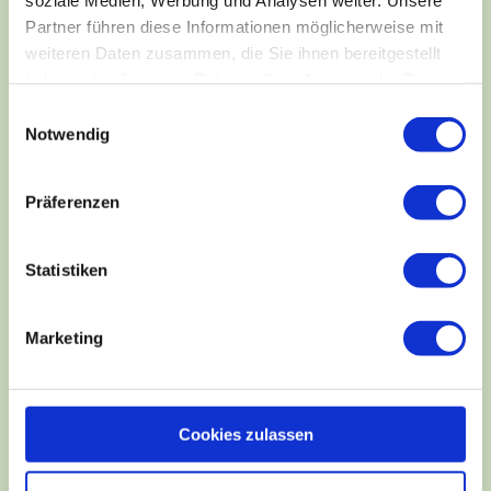
Partner führen diese Informationen möglicherweise mit
weiteren Daten zusammen, die Sie ihnen bereitgestellt
haben oder die sie im Rahmen Ihrer Nutzung der Dienste
gesammelt haben.
E
Notwendig
i
n
w
Präferenzen
i
l
l
Statistiken
i
g
Marketing
u
n
g
s
Cookies zulassen
a
u