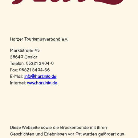
Harz-Logo
Harzer Tourismusverband e.V.
Marktstraße 45
38640 Goslar
Telefon: 05321 3404-0
Fax: 05321 3404-66
E-Mail:
info@harzinfo.de
Internet:
www.harzinfo.de
F
Y
I
a
o
n
c
u
s
e
T
t
b
u
a
Diese Webseite sowie die Brockenbande mit ihren
o
b
g
Geschichten und Erlebnissen vor Ort wurden gefördert aus
o
e
r