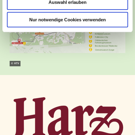
Auswahl erlauben
s
w
a
Nur notwendige Cookies verwenden
h
l
© HTV