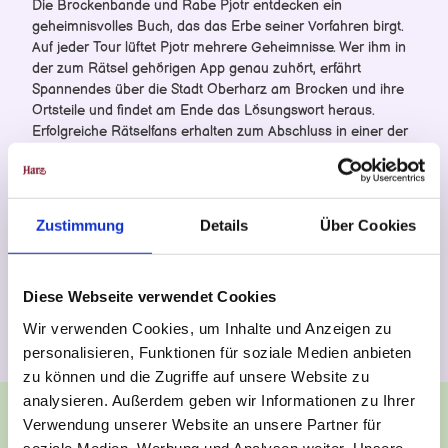
Die Brockenbande und Rabe Pjotr entdecken ein
geheimnisvolles Buch, das das Erbe seiner Vorfahren birgt.
Brockenbande Spiele
Auf jeder Tour lüftet Pjotr mehrere Geheimnisse. Wer ihm in
alle Spiele
der zum Rätsel gehörigen App genau zuhört, erfährt
Zauberchaos im Harz
Spannendes über die Stadt Oberharz am Brocken und ihre
Sechs verHEXt
Ortsteile und findet am Ende das Lösungswort heraus.
Erfolgreiche Rätselfans erhalten zum Abschluss in einer der
Tourist-Informationen (Elbingerode, Hasselfelde, Elend) oder
in den Rübeländer Tropfsteinhöhlen eine Urkunde und eine
kleine Überraschung.
Zustimmung
Details
Über Cookies
Der Rätselbogen inkl. Tourenkarten ist in den Tourist-
Informationen Elbingerode, Hasselfelde, Elend und an den
Kassen der Rübeländer Tropfsteinhöhlen
(Baumannshöhle/Hermannshöhle) erhältlich.
Diese Webseite verwendet Cookies
Wir verwenden Cookies, um Inhalte und Anzeigen zu
personalisieren, Funktionen für soziale Medien anbieten
zu können und die Zugriffe auf unsere Website zu
analysieren. Außerdem geben wir Informationen zu Ihrer
Verwendung unserer Website an unsere Partner für
soziale Medien, Werbung und Analysen weiter. Unsere