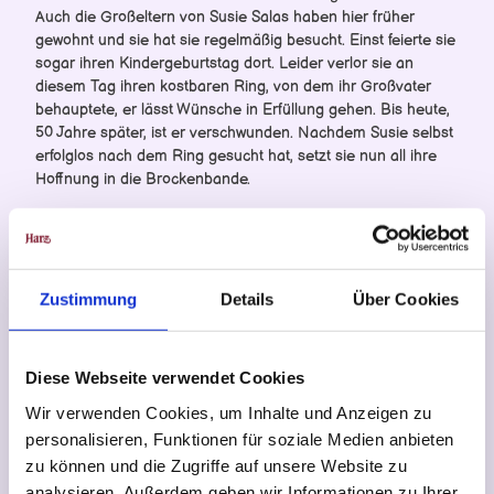
Auch die Großeltern von Susie Salas haben hier früher
Brockenbande Spiele
gewohnt und sie hat sie regelmäßig besucht. Einst feierte sie
alle Spiele
sogar ihren Kindergeburtstag dort. Leider verlor sie an
Zauberchaos im Harz
diesem Tag ihren kostbaren Ring, von dem ihr Großvater
Sechs verHEXt
behauptete, er lässt Wünsche in Erfüllung gehen. Bis heute,
50 Jahre später, ist er verschwunden. Nachdem Susie selbst
erfolglos nach dem Ring gesucht hat, setzt sie nun all ihre
Hoffnung in die Brockenbande.
Helft ihr Luke, Hanna, Emma, Henry und dem Raben Pjotr
bei der Suche?
In der Tourist-Information Bad Lauterberg und zu
Zustimmung
Details
Über Cookies
Führungszeiten auf der Königshütte könnt ihr euch das
kostenfreie Heft zur Rätseltour „Der verlorene Zauberring“
abholen. Ob ihr am Ende einen Ring findet und ob es der
richtige ist, könnt ihr nur auf dem Hüttengelände in Bad
Diese Webseite verwendet Cookies
Lauterberg herausfinden…
Wir verwenden Cookies, um Inhalte und Anzeigen zu
Tipp: Eure Eltern können die Königshütte mit einem
personalisieren, Funktionen für soziale Medien anbieten
multimedialen Hütten-Guide erkunden!
zu können und die Zugriffe auf unsere Website zu
analysieren. Außerdem geben wir Informationen zu Ihrer