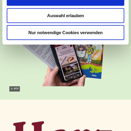
a
u
Auswahl erlauben
s
w
a
Nur notwendige Cookies verwenden
h
l
© HTV