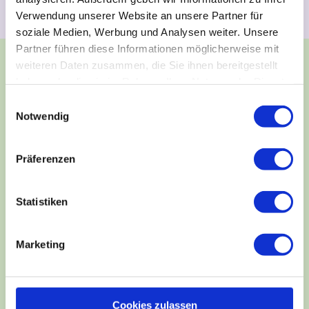
Verwendung unserer Website an unsere Partner für
soziale Medien, Werbung und Analysen weiter. Unsere
Partner führen diese Informationen möglicherweise mit
weiteren Daten zusammen, die Sie ihnen bereitgestellt
haben oder die sie im Rahmen Ihrer Nutzung der Dienste
gesammelt haben.
E
Notwendig
i
n
w
Präferenzen
i
l
l
Statistiken
i
g
Marketing
u
Der verlorene Zauberring
n
g
s
Cookies zulassen