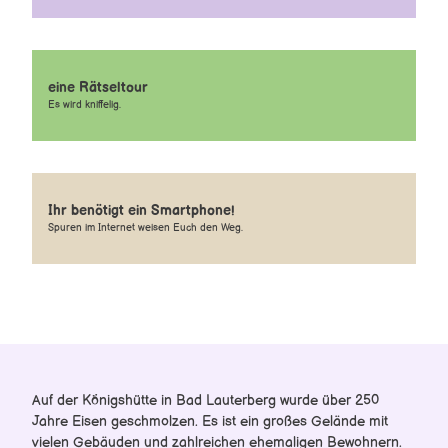
Der verlorene Zauberring
Kinderrallye Hahnenklee
Stadtquiz Osterode
Kinderstadtplan Wernigerode
eine Rätseltour
Knopfmachermuseum Kelbra
Es wird kniffelig.
Die gestohlene Wasserschöpferin
Die Suche nach dem goldenen Amulett
Der geheimnisvolle Begleiter
Das Erbe der Raben
Das versteckte Labyrinth
Ihr benötigt ein Smartphone!
Stadt- und Wanderchallenge Bad Lauterberg
Spuren im Internet weisen Euch den Weg.
Erlebnistafeln Burg Regenstein
Miniaturenpark AR App
Die Brockenbande im märchenhaften Selketal
Indoor-Spielewelt im Typisch Harz Regio-Shop
Klimalehrpfad Wasser
Klimalehrpfad Wald
König Hübichs Kugelbahnweg
Auf der Königshütte in Bad Lauterberg wurde über 250
Jahre Eisen geschmolzen. Es ist ein großes Gelände mit
Entdeckerheft
vielen Gebäuden und zahlreichen ehemaligen Bewohnern.