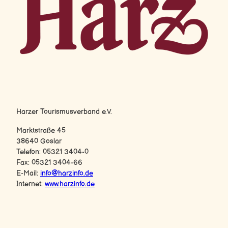
Harz-Logo
Harzer Tourismusverband e.V.
Marktstraße 45
38640 Goslar
Telefon: 05321 3404-0
Fax: 05321 3404-66
E-Mail:
info@harzinfo.de
Internet:
www.harzinfo.de
F
Y
I
a
o
n