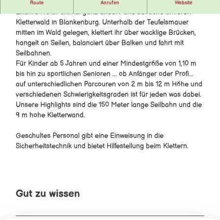
Abenteuer und Familienspaß von April bis Ende Oktober!
Der verlorene Zauberring
Route
Anrufen
Website
Brockenbande Spiele
Erfahre Natur einmal ganz anders und besuche unseren
Kinderrallye Hahnenklee
Kletterwald in Blankenburg. Unterhalb der Teufelsmauer
Stadtquiz Osterode
alle Spiele
mitten im Wald gelegen, klettert ihr über wacklige Brücken,
Kinderstadtplan Wernigerode
Zauberchaos im Harz
hangelt an Seilen, balanciert über Balken und fahrt mit
Knopfmachermuseum Kelbra
Sechs verHEXt
Seilbahnen.
Die gestohlene Wasserschöpferin
Für Kinder ab 5 Jahren und einer Mindestgröße von 1,10 m
Die Suche nach dem goldenen Amulett
bis hin zu sportlichen Senioren ... ob Anfänger oder Profi...
Der geheimnisvolle Begleiter
auf unterschiedlichen Parcouren von 2 m bis 12 m Höhe und
Das Erbe der Raben
verschiedenen Schwierigkeitsgraden ist für jeden was dabei.
Das versteckte Labyrinth
Unsere Highlights sind die 150 Meter lange Seilbahn und die
Stadt- und Wanderchallenge Bad Lauterberg
9 m hohe Kletterwand.
Erlebnistafeln Burg Regenstein
Miniaturenpark AR App
Geschultes Personal gibt eine Einweisung in die
Die Brockenbande im märchenhaften Selketal
Sicherheitstechnik und bietet Hilfestellung beim Klettern.
Indoor-Spielewelt im Typisch Harz Regio-Shop
Klimalehrpfad Wasser
Klimalehrpfad Wald
König Hübichs Kugelbahnweg
Gut zu wissen