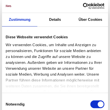
Autor:in
Harzer Tourismusverband e.V.
Zustimmung
Details
Über Cookies
Organisation
Harzer Tourismusverband e.V.
Diese Webseite verwendet Cookies
Lizenz (Stammdaten)
Wir verwenden Cookies, um Inhalte und Anzeigen zu
Harzer Tourismusverband e.V.
personalisieren, Funktionen für soziale Medien anbieten
zu können und die Zugriffe auf unsere Website zu
analysieren. Außerdem geben wir Informationen zu Ihrer
Verwendung unserer Website an unsere Partner für
soziale Medien, Werbung und Analysen weiter. Unsere
Partner führen diese Informationen möglicherweise mit
weiteren Daten zusammen, die Sie ihnen bereitgestellt
In der Nähe
Auf der Karte anschauen
haben oder die sie im Rahmen Ihrer Nutzung der Dienste
gesammelt haben.
E
Notwendig
i
Sehenswertes