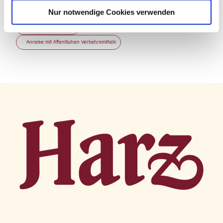
Website
a
Nur notwendige Cookies verwenden
h
Anreise mit dem Auto
l
Anreise mit öffentlichen Verkehrsmitteln