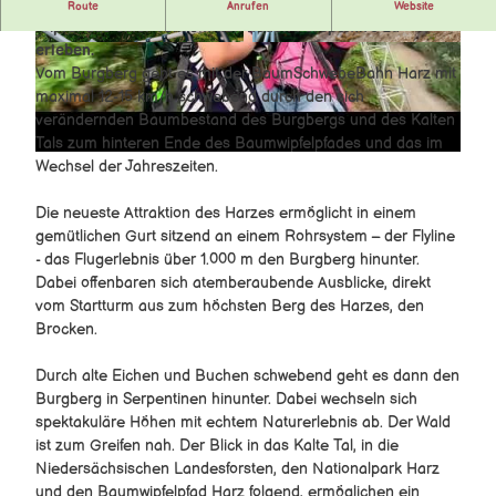
V
Seit dem 01. August 2020 besteht die Möglichkeit die
Der verlorene Zauberring
Route
Anrufen
Website
i
Brockenbande Spiele
Wipfel aus einer vollkommen neuen Perspektive zu
Kinderrallye Hahnenklee
erleben.
d
Stadtquiz Osterode
alle Spiele
© Nordstadtlicht |
CC-BY
© Nordstadtlicht |
CC-BY
Vom Burgberg geht es mit der BaumSchwebeBahn Harz mit
Kinderstadtplan Wernigerode
Zauberchaos im Harz
e
maximal 12-15 km/h schwebend durch den sich
Knopfmachermuseum Kelbra
Sechs verHEXt
o
verändernden Baumbestand des Burgbergs und des Kalten
Die gestohlene Wasserschöpferin
a
Tals zum hinteren Ende des Baumwipfelpfades und das im
Die Suche nach dem goldenen Amulett
b
Wechsel der Jahreszeiten.
Der geheimnisvolle Begleiter
s
Das Erbe der Raben
p
Die neueste Attraktion des Harzes ermöglicht in einem
Das versteckte Labyrinth
gemütlichen Gurt sitzend an einem Rohrsystem – der Flyline
i
Stadt- und Wanderchallenge Bad Lauterberg
- das Flugerlebnis über 1.000 m den Burgberg hinunter.
Erlebnistafeln Burg Regenstein
e
Dabei offenbaren sich atemberaubende Ausblicke, direkt
Miniaturenpark AR App
l
vom Startturm aus zum höchsten Berg des Harzes, den
Die Brockenbande im märchenhaften Selketal
e
Brocken.
Indoor-Spielewelt im Typisch Harz Regio-Shop
n
Klimalehrpfad Wasser
Durch alte Eichen und Buchen schwebend geht es dann den
Klimalehrpfad Wald
Burgberg in Serpentinen hinunter. Dabei wechseln sich
König Hübichs Kugelbahnweg
spektakuläre Höhen mit echtem Naturerlebnis ab. Der Wald
ist zum Greifen nah. Der Blick in das Kalte Tal, in die
Niedersächsischen Landesforsten, den Nationalpark Harz
und den Baumwipfelpfad Harz folgend, ermöglichen ein