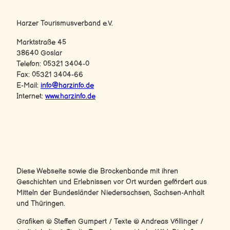
Harz-Logo
Harzer Tourismusverband e.V.
Marktstraße 45
38640 Goslar
Telefon: 05321 3404-0
Fax: 05321 3404-66
E-Mail:
info@harzinfo.de
Internet:
www.harzinfo.de
F
Y
I
a
o
n
c
u
s
e
T
t
b
u
a
Diese Webseite sowie die Brockenbande mit ihren
o
b
g
Geschichten und Erlebnissen vor Ort wurden gefördert aus
o
e
r
Mitteln der Bundesländer Niedersachsen, Sachsen-Anhalt
k
a
und Thüringen.
m
Grafiken © Steffen Gumpert / Texte © Andreas Völlinger /