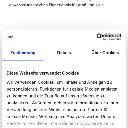
abwechslungsreiches Flugerlebnis für groß und klein.
Gut zu wissen
Zustimmung
Details
Über Cookies
Autor:in
Diese Webseite verwendet Cookies
Harzer Tourismusverband e.V.
Wir verwenden Cookies, um Inhalte und Anzeigen zu
Organisation
personalisieren, Funktionen für soziale Medien anbieten
zu können und die Zugriffe auf unsere Website zu
Harzer Tourismusverband e.V.
analysieren. Außerdem geben wir Informationen zu Ihrer
Lizenz (Stammdaten)
Verwendung unserer Website an unsere Partner für
soziale Medien, Werbung und Analysen weiter. Unsere
Harzer Tourismusverband e.V.
Partner führen diese Informationen möglicherweise mit